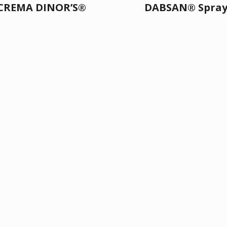
CREMA DINOR’S®
DABSAN® Spra