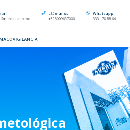
mail
Llámanos
Whatsapp
o@nordin.com.mx
+528009637000
333 170 88 64
MACOVIGILANCIA
metológica