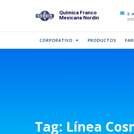
Skip
to
Química Franco
E-
Mexicana Nordin
content
inf
CORPORATIVO
PRODUCTOS
FAR
Tag:
Línea Cos