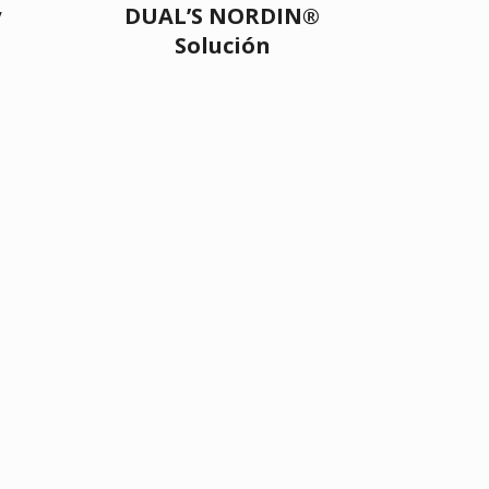
y
DUAL’S NORDIN®
Solución