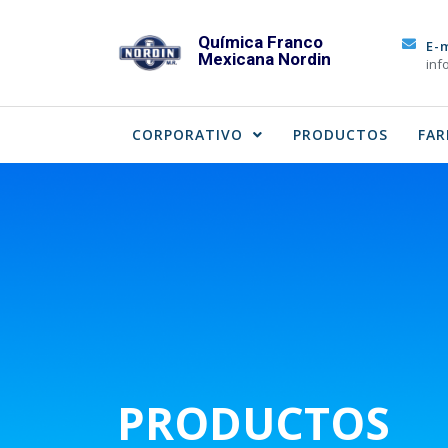
Skip
to
Química Franco
E-
Mexicana Nordin
content
inf
CORPORATIVO
PRODUCTOS
FAR
PRODUCTOS