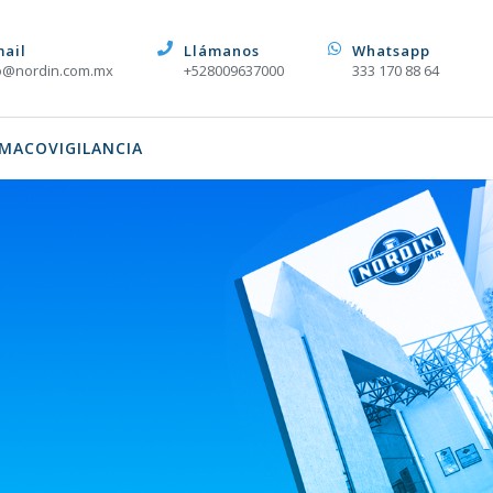
mail
Llámanos
Whatsapp
o@nordin.com.mx
+528009637000
333 170 88 64
MACOVIGILANCIA