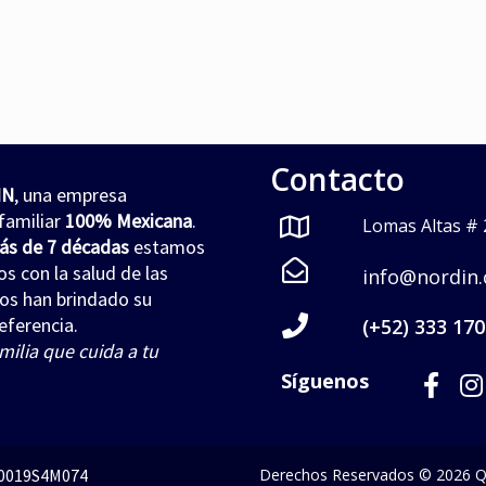
Contacto
IN
, una empresa
familiar
100% Mexicana
.
Lomas Altas # 2
ás de 7 décadas
estamos
 con la salud de las
info@nordin
nos han brindado su
eferencia.
(+52) 333 170
milia que cuida a tu
Síguenos
D0019S4M074
Derechos Reservados © 2026 Q