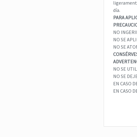
ligeramente
día.
PARA APLI
PRECAUCI
NO INGERI
NO SE APL
NO SE ATOM
CONSÉRVES
ADVERTEN
NO SE UTI
NO SE DEJE
EN CASO D
EN CASO D