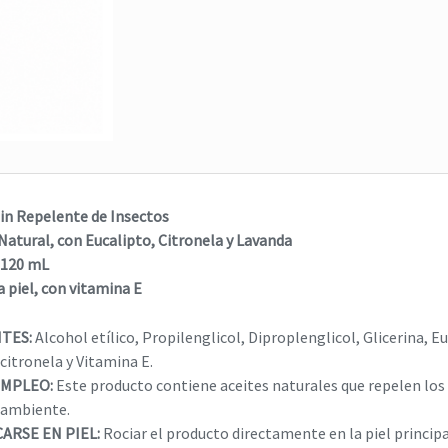
Gel Relajante
,
Higiene
,
jabón para cue
masaje relajante
,
relajante
,
jabón para manos
tensión muscular
JABÓN LÍQUIDO NORDI
NORDIMENTY® Gel
$
0
$
0
Read more
Read more
in Repelente de Insectos
atural, con Eucalipto, Citronela y Lavanda
 120 mL
a piel, con vitamina E
NTES:
Alcohol etílico, Propilenglicol, Diproplenglicol, Glicerina, Eu
 citronela y Vitamina E.
EMPLEO:
Este producto contiene aceites naturales que repelen los i
 ambiente.
CARSE EN PIEL:
Rociar el producto directamente en la piel princip