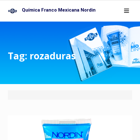
Skip
Química Franco Mexicana Nordin
to
content
Tag:
rozaduras