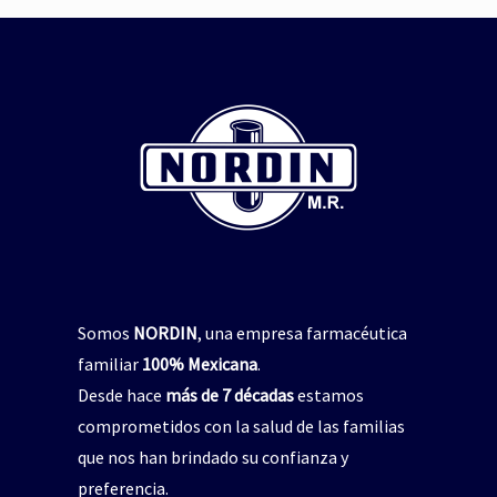
repelente de insectos
,
jabón para manos
pelente natural de insectos
CICADIN JABÓN LÍQUIDO
,
Vitamina E
$
0
UAL’S NORDIN Repelente
de Insectos
Read more
$
0
Read more
Somos
NORDIN
, una empresa farmacéutica
familiar
100% Mexicana
.
Desde hace
más de 7 décadas
estamos
comprometidos con la salud de las familias
que nos han brindado su confianza y
preferencia.