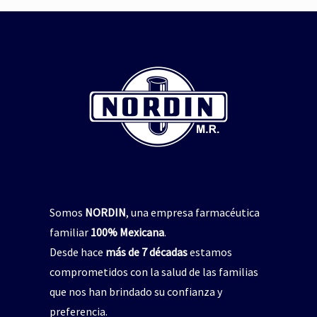
repelente de insectos
,
jabón para manos
pelente natural de insectos
CICADIN JABÓN LÍQUIDO
,
Vitamina E
$
0
UAL’S NORDIN Repelente
de Insectos
Read more
$
0
Read more
Somos
NORDIN
, una empresa farmacéutica
familiar
100% Mexicana
.
Desde hace
más de 7 décadas
estamos
comprometidos con la salud de las familias
que nos han brindado su confianza y
preferencia.