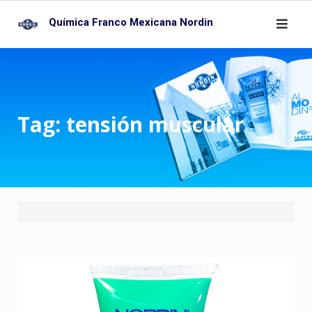
Skip
Química Franco Mexicana Nordin
to
content
Tag:
tensión muscular