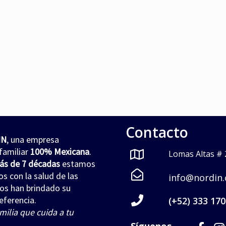
Gel Relajante
,
Higiene
,
jabón para cue
masaje relajante
,
relajante
,
jabón para manos
tensión muscular
JABÓN LÍQUIDO NORDI
NORDIMENTY® Gel
$
0
$
0
Read more
Read more
Contacto
IN
, una empresa
familiar
100% Mexicana
.
Lomas Altas # 2
ás de 7 décadas
estamos
 con la salud de las
info@nordin
nos han brindado su
eferencia.
(+52) 333 170
milia que cuida a tu