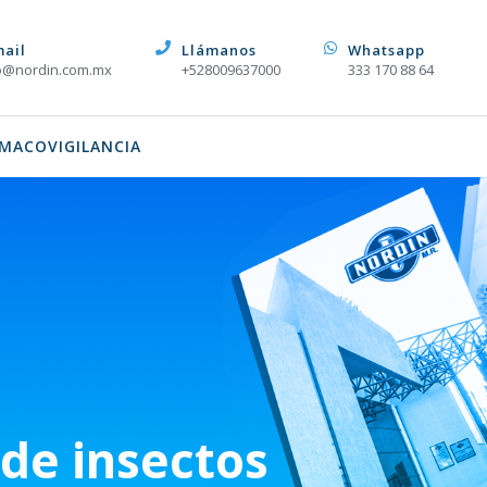
mail
Llámanos
Whatsapp
o@nordin.com.mx
+528009637000
333 170 88 64
MACOVIGILANCIA
de insectos