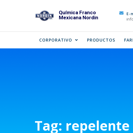
Skip
to
Química Franco
E-
Mexicana Nordin
content
inf
CORPORATIVO
PRODUCTOS
FAR
Tag:
repelente 