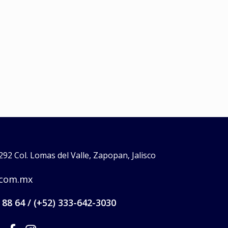
rpo
,
rozaduras
,
rozaduras bebés
grietas por lact
lactancia
,
pezones ag
UNGÜENTO DEL BEBÉ
roazaduras
N
$
0
UNGÜENTO DE LA 
$
0
Read more
Read more
92 Col. Lomas del Valle, Zapopan, Jalisco
.com.mx
 88 64 / (+52) 333-642-3030