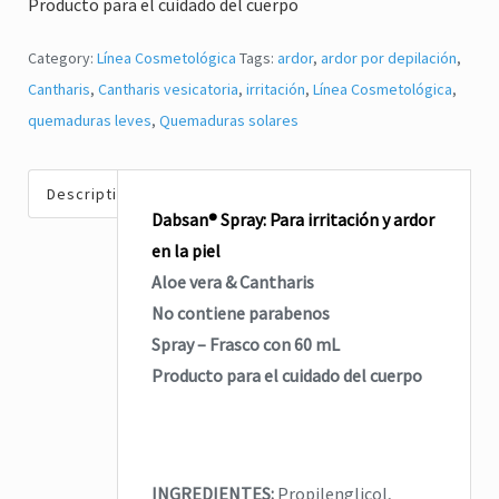
Producto para el cuidado del cuerpo
repelente de insectos
,
jabón para manos
pelente natural de insectos
CICADIN JABÓN LÍQUIDO
,
Vitamina E
Category:
Línea Cosmetológica
Tags:
ardor
,
ardor por depilación
,
$
0
UAL’S NORDIN Repelente
Cantharis
,
Cantharis vesicatoria
,
irritación
,
Línea Cosmetológica
,
de Insectos
quemaduras leves
,
Quemaduras solares
Read more
$
0
Read more
Description
Dabsan® Spray: Para irritación y ardor
en la piel
Aloe vera & Cantharis
No contiene parabenos
Spray – Frasco con 60 mL
Producto para el cuidado del cuerpo
INGREDIENTES:
Propilenglicol,