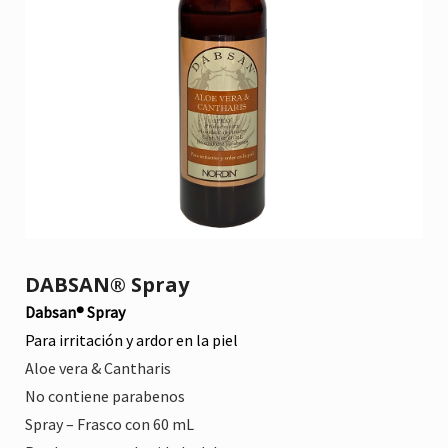
DABSAN® Spray
Dabsan® Spray
Para irritación y ardor en la piel
Aloe vera & Cantharis
No contiene parabenos
citronela
,
Eucalipto
,
Higiene
,
Spray – Frasco con 60 mL
Lavanda
,
repelente
,
jabón para cuerpo
,
ma