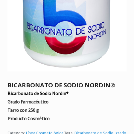
BICARBONATO DE SODIO NORDIN®
Bicarbonato de Sodio Nordin®
Grado Farmacéutico
Tarro con 250 g
Producto Cosmético
citronela
,
Eucalipto
,
Higiene
,
Lavanda
,
repelente
,
jabón para cuerpo
,
ma
Category:
Línea Cosmetológica
Tags:
Bicarbonato de Sodio
,
grado