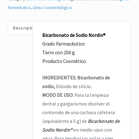
repelente de insectos
,
jabón para manos
farmeéutico
,
Línea Cosmetológica
pelente natural de insectos
CICADIN JABÓN LÍQUIDO
,
Vitamina E
$
0
UAL’S NORDIN Repelente
de Insectos
Description
Read more
Bicarbonato de Sodio Nordin®
$
0
Grado Farmacéutico
Read more
Tarro con 250 g
Producto Cosmético
INGREDIENTES: Bicarbonato de
sodio,
Dióxido de silicio.
MODO DE USO:
Para la limpieza
dental y gargarismos disolver el
contenido de una cuchara cafetera
(equivalente a 5 g) de
Bicarbonato de
Sodio Nordin®
en medio vaso con
agua. Para deodorizar axilas y pies,