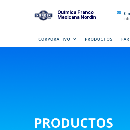
Skip
to
Química Franco
E-
Mexicana Nordin
content
inf
CORPORATIVO
PRODUCTOS
FAR
PRODUCTOS