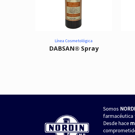
Línea Cosmetológica
DABSAN® Spray
Somos
NORD
farmacéutica 
Desde hace
m
comprometidos