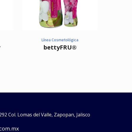
Línea Cosmetológica
y
bettyFRU®
92 Col. Lomas del Valle, Zapopan, Jalisco
.com.mx