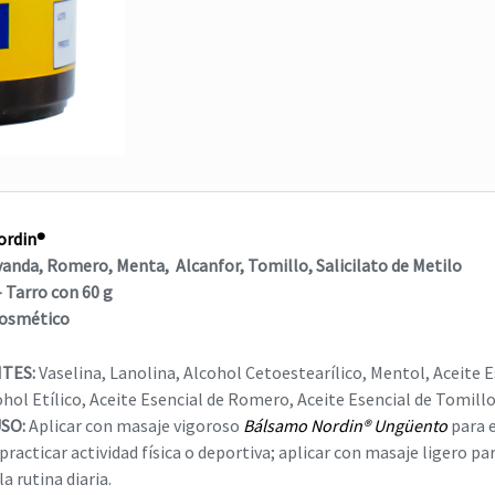
Gel Relajante
,
Higiene
,
jabón para cue
masaje relajante
,
relajante
,
jabón para manos
tensión muscular
JABÓN LÍQUIDO NORDI
NORDIMENTY® Gel
$
0
$
0
Read more
Read more
ordin®
vanda, Romero, Menta,
Alcanfor, Tomillo, Salicilato de Metilo
 Tarro con 60 g
Cosmético
NTES:
Vaselina, Lanolina, Alcohol Cetoestearílico, Mentol, Aceite E
hol Etílico, Aceite Esencial de Romero, Aceite Esencial de Tomillo,
SO:
Aplicar con masaje vigoroso
Bálsamo Nordin® Ungüento
para e
practicar actividad física o deportiva; aplicar con masaje ligero pa
a rutina diaria.