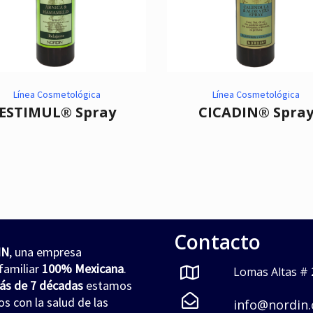
Línea Cosmetológica
Línea Cosmetológica
ESTIMUL® Spray
CICADIN® Spra
Contacto
IN
, una empresa
familiar
100% Mexicana
.
Lomas Altas # 2
ás de 7 décadas
estamos
 con la salud de las
info@nordin