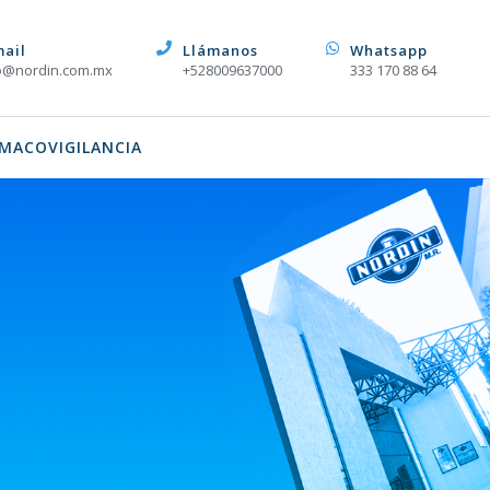
mail
Llámanos
Whatsapp
o@nordin.com.mx
+528009637000
333 170 88 64
MACOVIGILANCIA