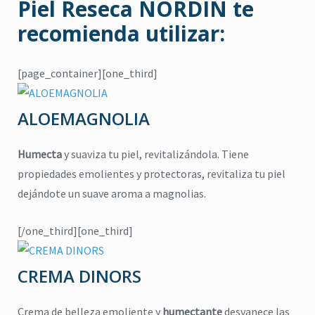
Piel Reseca
NORDIN
te
recomienda utilizar:
[page_container][one_third]
ALOEMAGNOLIA
Humecta
y suaviza tu piel, revitalizándola. Tiene
propiedades emolientes y protectoras, revitaliza tu piel
dejándote un suave aroma a magnolias.
[/one_third][one_third]
CREMA DINORS
citronela
,
Eucalipto
,
Higiene
,
Lavanda
,
repelente
,
jabón para cuerpo
,
ma
Crema de belleza emoliente y
humectante
desvanece las