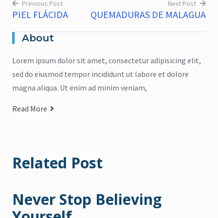
Previous Post
Next Post
PIEL FLÁCIDA
QUEMADURAS DE MALAGUA
Navegación
de
About
entradas
Lorem ipsum dolor sit amet, consectetur adipisicing elit,
sed do eiusmod tempor incididunt ut labore et dolore
magna aliqua. Ut enim ad minim veniam,
Read More
Related Post
Never Stop Believing
Yourself