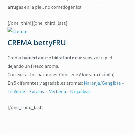
repelente de insectos
,
jabón para manos
arrugas en la piel, no comedogénica
pelente natural de insectos
CICADIN JABÓN LÍQUIDO
,
Vitamina E
$
0
UAL’S NORDIN Repelente
[/one_third][one_third_last]
de Insectos
Read more
$
0
CREMA bettyFRU
Read more
Crema
humectante e hidratante
que suaviza tu piel
dejando un fresco aroma.
Con extractos naturales. Contiene Aloe vera (sábila).
En 5 diferentes y agradables aromas:
Naranja/Gengibre
–
Té Verde
–
Éxtasis
–
Verbena
–
Orquídeas
[/one_third_last]