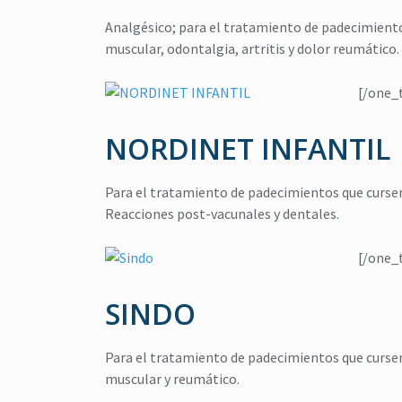
Analgésico; para el tratamiento de padecimient
citronela
,
Eucalipto
,
Lavanda
,
Higiene
,
jabón para cuerpo
,
muscular, odontalgia, artritis y dolor reumático.
repelente
,
repelente de insectos
jabón para manos
,
repelente natural de insectos
,
CICADIN JABÓN LÍQUIDO
Vitamina E
[/one_
$
0
DUAL’S NORDIN Repelente de
Insectos
NORDINET INFANTIL
Read more
$
0
Read more
Para el tratamiento de padecimientos que curse
Reacciones post-vacunales y dentales.
[/one_
SINDO
Para el tratamiento de padecimientos que cursen
muscular y reumático.