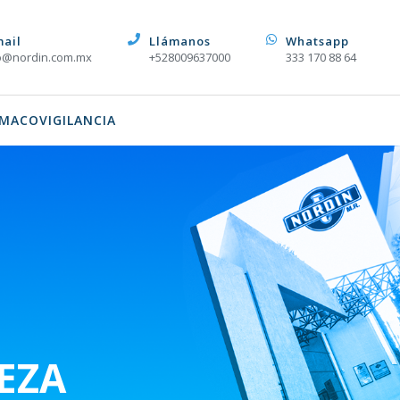
mail
Llámanos
Whatsapp
o@nordin.com.mx
+528009637000
333 170 88 64
MACOVIGILANCIA
EZA