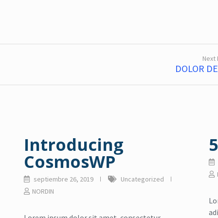
Next
DOLOR D
Introducing
5
CosmosWP
septiembre 26, 2019
Uncategorized
NORDIN
Lo
ad
Lorem ipsum dolor sit amet, consectetur