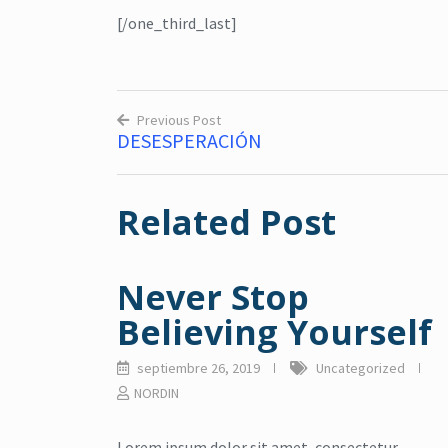
[/one_third_last]
Previous Post
DESESPERACIÓN
Navegación
de
Related Post
entradas
Never Stop
Believing Yourself
septiembre 26, 2019
Uncategorized
NORDIN
Lorem ipsum dolor sit amet, consectetur