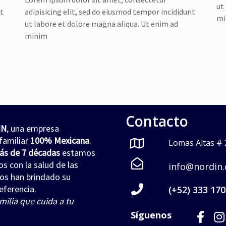
ut
nt
adipisicing elit, sed do eiusmod tempor incididunt
mi
ut labore et dolore magna aliqua. Ut enim ad
minim
Contacto
IN
, una empresa
familiar
100% Mexicana
.
Lomas Altas # 2
ás de 7 décadas
estamos
 con la salud de las
info@nordin
nos han brindado su
eferencia.
(+52) 333 170
milia que cuida a tu
Síguenos