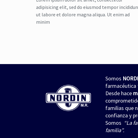
adipisicing elit, sed do eiusmod tempor incididu
ut labore et dolore magna aliqua. Ut enim ad
minim
Somos
NORD
farmacéutica 
Desde hace
m
comprometidos
familias que 
confianza y pr
Somos
“La fa
familia”.