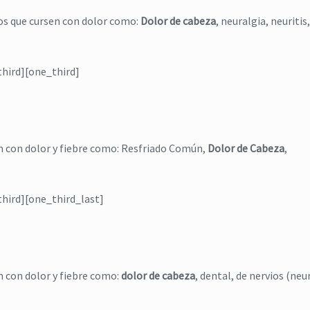
os que cursen con dolor como:
Dolor de cabeza
, neuralgia, neuritis
Gel Relajante
,
Higiene
,
jabón para cue
masaje relajante
,
relajante
,
jabón para manos
tensión muscular
JABÓN LÍQUIDO NORDI
NORDIMENTY® Gel
third][one_third]
$
0
$
0
Read more
Read more
n con dolor y fiebre como: Resfriado Común,
Dolor de Cabeza
,
third][one_third_last]
 con dolor y fiebre como:
dolor de cabeza
, dental, de nervios (neu