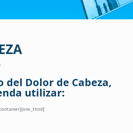
EZA
N
o del Dolor de Cabeza,
nda utilizar:
container][one_third]