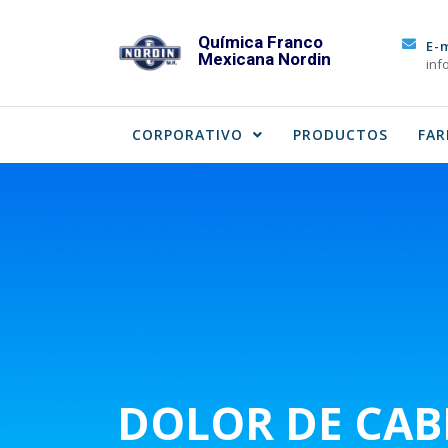
Skip
to
Química Franco
E-
Mexicana Nordin
content
inf
CORPORATIVO
PRODUCTOS
FAR
DOLOR DE CAB