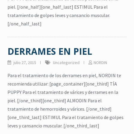
piel. [/one_half][one_half_last] ESTIMUL Para el
tratamiento de golpes leves y cansancio muscular.
[/one_half_last]
DERRAMES EN PIEL
julio 27, 2015
Uncategorized
NORDIN
Para el tratamiento de los derrames en piel, NORDIN te
recomienda utilizar: [page_container][one_third] TÍA
PUPPY Para el tratamiento de várices y derrames en la
piel. [/one_third][one_third] ALMODIN Para el
tratamiento de hemorroides y várices. [/one_third]
[one_third_last] ESTIMUL Para el tratamiento de golpes
citronela
,
Eucalipto
,
Higiene
,
leves y cansancio muscular. [/one_third_last]
Lavanda
,
repelente
,
jabón para cuerpo
,
ma