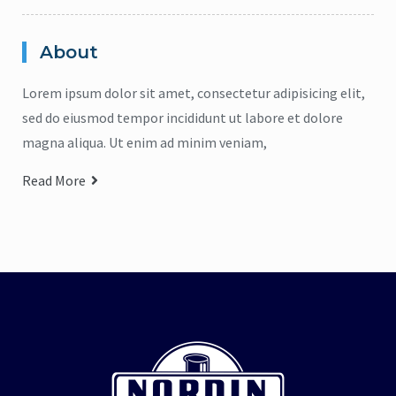
repelente de insectos
,
jabón para manos
pelente natural de insectos
CICADIN JABÓN LÍQUIDO
,
Vitamina E
About
$
0
UAL’S NORDIN Repelente
de Insectos
Lorem ipsum dolor sit amet, consectetur adipisicing elit,
Read more
$
0
sed do eiusmod tempor incididunt ut labore et dolore
magna aliqua. Ut enim ad minim veniam,
Read more
Read More