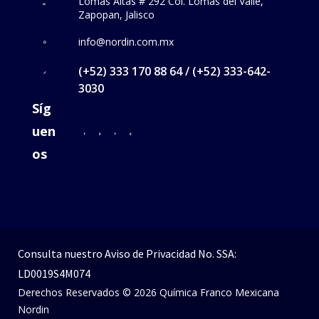
Lomas Altas # 292 Col. Lomas del Valle,
Zapopan, Jalisco
info@nordin.com.mx
(+52) 333 170 88 64 / (+52) 333-642-
3030
Síg
uen
os
Consulta nuestro
Aviso de Privacidad
No. SSA:
LD0019S4M074
Derechos Reservados © 2026 Química Franco Mexicana
Nordin