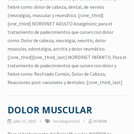
fiebre como: dolor de cabeza, dental, de nervios
(neuralgia), muscular y reumático. [/one_third]
[one_third] NORDINET ADULTO Analgésico; para el
tratamiento de padecimientos que cursen con dolor
como: Dolor de cabeza, neuralgia, neuritis, dolor
muscular, odontalgia, artritis y dolor reumático.
[/one_third][one_third_last] NORDINET INFANTIL Para el
tratamiento de padecimientos que cursen con dolor y
fiebre como: Resfriado Común, Dolor de Cabeza,
Reacciones post-vacunales y dentales. [/one_third_last]
DOLOR MUSCULAR
julio 27, 2015
Uncategorized
NORDIN
citronela
,
Eucalipto
,
Higiene
,
Lavanda
,
repelente
,
jabón para cuerpo
,
ma