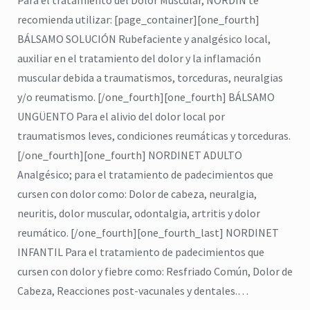
Para el tratamiento del Dolor Muscular, NORDIN te
repelente de insectos
,
jabón para manos
pelente natural de insectos
recomienda utilizar: [page_container][one_fourth]
CICADIN JABÓN LÍQUIDO
,
Vitamina E
BÁLSAMO SOLUCIÓN Rubefaciente y analgésico local,
$
0
UAL’S NORDIN Repelente
auxiliar en el tratamiento del dolor y la inflamación
de Insectos
Read more
muscular debida a traumatismos, torceduras, neuralgias
$
0
y/o reumatismo. [/one_fourth][one_fourth] BÁLSAMO
Read more
UNGÜENTO Para el alivio del dolor local por
traumatismos leves, condiciones reumáticas y torceduras.
[/one_fourth][one_fourth] NORDINET ADULTO
Analgésico; para el tratamiento de padecimientos que
cursen con dolor como: Dolor de cabeza, neuralgia,
neuritis, dolor muscular, odontalgia, artritis y dolor
reumático. [/one_fourth][one_fourth_last] NORDINET
INFANTIL Para el tratamiento de padecimientos que
cursen con dolor y fiebre como: Resfriado Común, Dolor de
Cabeza, Reacciones post-vacunales y dentales.…