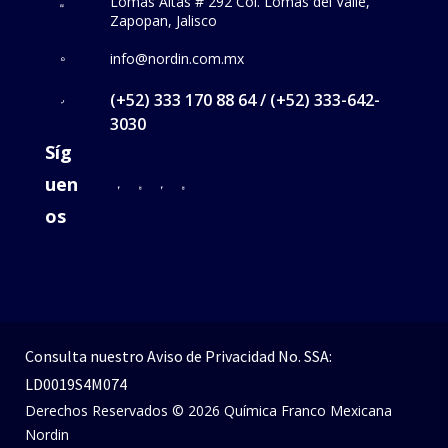
Lomas Altas # 292 Col. Lomas del Valle,
Zapopan, Jalisco
info@nordin.com.mx
(+52) 333 170 88 64 / (+52) 333-642-
3030
Síg
uen
os
Consulta nuestro
Aviso de Privacidad
No. SSA:
LD0019S4M074
Derechos Reservados © 2026 Química Franco Mexicana
Nordin