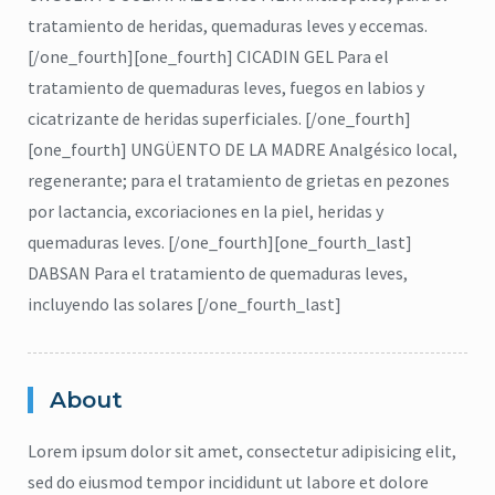
tratamiento de heridas, quemaduras leves y eccemas.
[/one_fourth][one_fourth] CICADIN GEL Para el
tratamiento de quemaduras leves, fuegos en labios y
cicatrizante de heridas superficiales. [/one_fourth]
[one_fourth] UNGÜENTO DE LA MADRE Analgésico local,
regenerante; para el tratamiento de grietas en pezones
por lactancia, excoriaciones en la piel, heridas y
quemaduras leves. [/one_fourth][one_fourth_last]
DABSAN Para el tratamiento de quemaduras leves,
incluyendo las solares [/one_fourth_last]
About
Lorem ipsum dolor sit amet, consectetur adipisicing elit,
citronela
,
Eucalipto
,
Higiene
,
sed do eiusmod tempor incididunt ut labore et dolore
Lavanda
,
repelente
,
jabón para cuerpo
,
ma