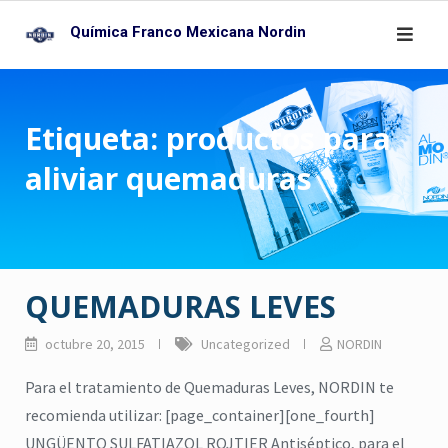
Skip
Química Franco Mexicana Nordin
to
content
Etiqueta:
productos para
aliviar quemaduras
QUEMADURAS LEVES
octubre 20, 2015
Uncategorized
NORDIN
Para el tratamiento de Quemaduras Leves, NORDIN te
recomienda utilizar: [page_container][one_fourth]
UNGÜENTO SULFATIAZOL ROJTIER Antiséptico, para el