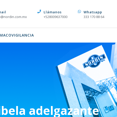
mail
Llámanos
Whatsapp
o@nordin.com.mx
+528009637000
333 170 88 64
MACOVIGILANCIA
bela adelgazante