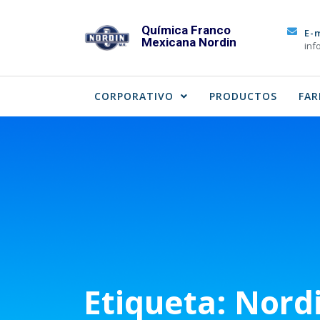
Skip
to
Química Franco
E-
Mexicana Nordin
content
inf
CORPORATIVO
PRODUCTOS
FAR
Etiqueta:
Nordi