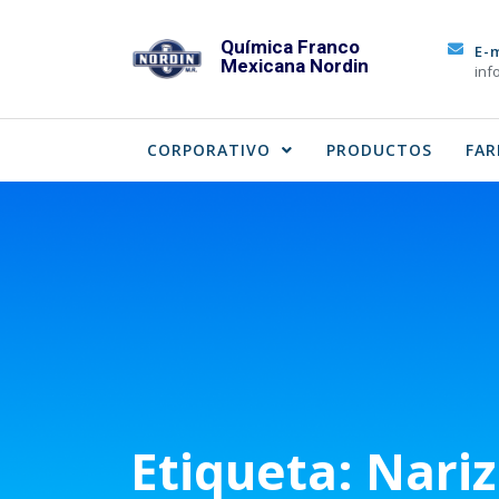
Skip
to
Química Franco
E-
Mexicana Nordin
content
inf
CORPORATIVO
PRODUCTOS
FAR
Etiqueta:
Nariz