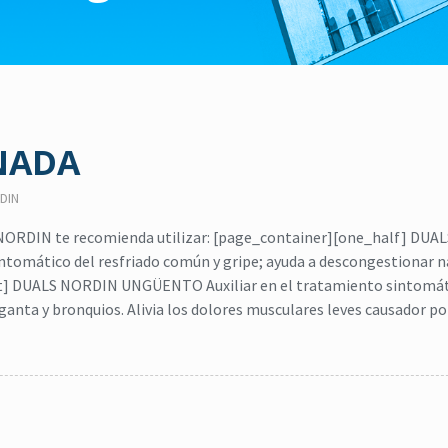
NADA
DIN
s NORDIN te recomienda utilizar: [page_container][one_half] DUAL
tomático del resfriado común y gripe; ayuda a descongestionar na
ast] DUALS NORDIN UNGÜENTO Auxiliar en el tratamiento sintomá
ganta y bronquios. Alivia los dolores musculares leves causador po