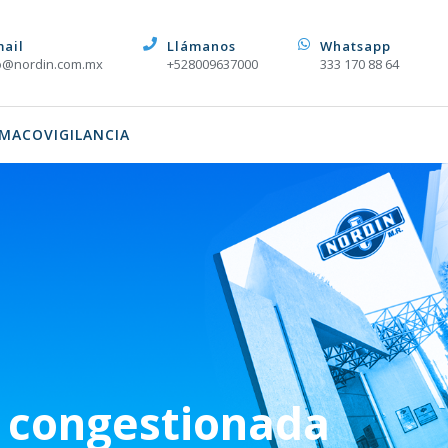
mail
Llámanos
Whatsapp
o@nordin.com.mx
+528009637000
333 170 88 64
MACOVIGILANCIA
 congestionada