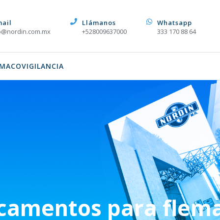
mail
Llámanos
Whatsapp
o@nordin.com.mx
+528009637000
333 170 88 64
MACOVIGILANCIA
camentos para flem