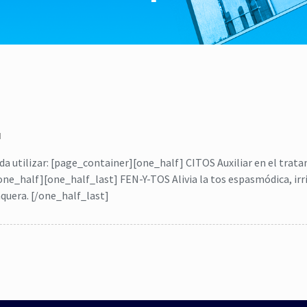
N
 utilizar: [page_container][one_half] CITOS Auxiliar en el trat
ne_half][one_half_last] FEN-Y-TOS Alivia la tos espasmódica, irri
nquera. [/one_half_last]