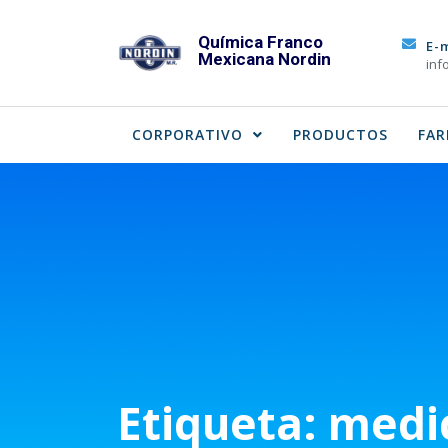
Skip
to
Química Franco
E-
Mexicana Nordin
content
inf
CORPORATIVO
PRODUCTOS
FAR
Etiqueta:
medi