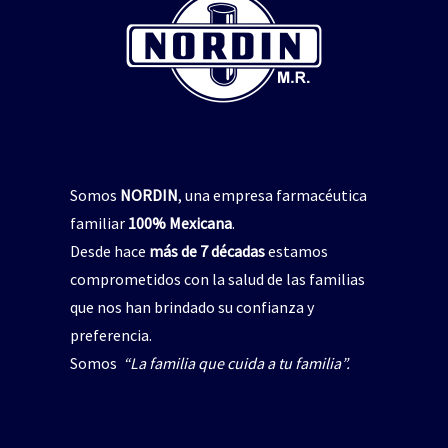
repelente de insectos
,
jabón para manos
pelente natural de insectos
CICADIN JABÓN LÍQUIDO
,
Vitamina E
$
0
UAL’S NORDIN Repelente
de Insectos
Read more
$
0
Read more
Somos
NORDIN
, una empresa farmacéutica
familiar
100% Mexicana
.
Desde hace
más de 7 décadas
estamos
comprometidos con la salud de las familias
que nos han brindado su confianza y
preferencia.
Somos
“La familia que cuida a tu familia”.