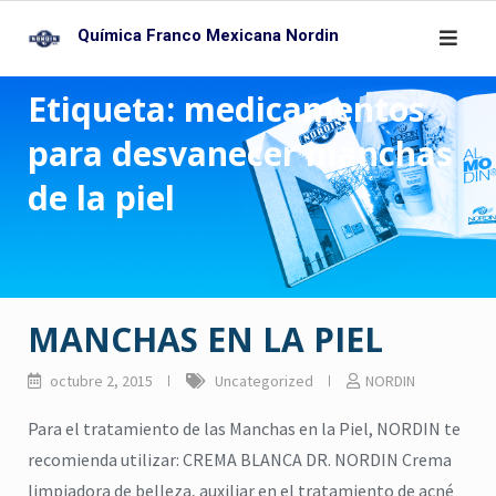
Skip
Química Franco Mexicana Nordin
to
content
Etiqueta:
medicamentos
para desvanecer manchas
de la piel
MANCHAS EN LA PIEL
octubre 2, 2015
Uncategorized
NORDIN
Para el tratamiento de las Manchas en la Piel, NORDIN te
recomienda utilizar: CREMA BLANCA DR. NORDIN Crema
limpiadora de belleza, auxiliar en el tratamiento de acné