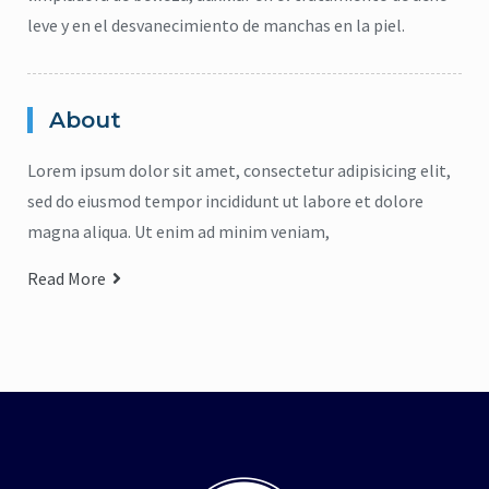
leve y en el desvanecimiento de manchas en la piel.
About
Lorem ipsum dolor sit amet, consectetur adipisicing elit,
sed do eiusmod tempor incididunt ut labore et dolore
magna aliqua. Ut enim ad minim veniam,
Read More
citronela
,
Eucalipto
,
Higiene
,
Lavanda
,
repelente
,
jabón para cuerpo
,
ma