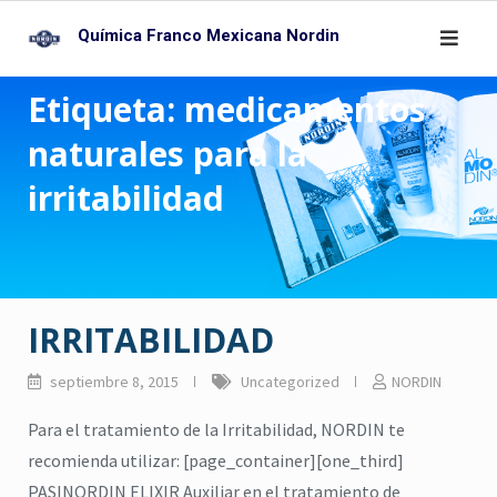
Skip
Química Franco Mexicana Nordin
to
content
Etiqueta:
medicamentos
naturales para la
irritabilidad
IRRITABILIDAD
septiembre 8, 2015
Uncategorized
NORDIN
Para el tratamiento de la Irritabilidad, NORDIN te
recomienda utilizar: [page_container][one_third]
PASINORDIN ELIXIR Auxiliar en el tratamiento de