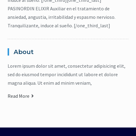
induce al sueño. [/one_third][one_third_last]
repelente de insectos
,
jabón para manos
pelente natural de insectos
PASINORDIN ELIXIR Auxiliar en el tratamiento de
CICADIN JABÓN LÍQUIDO
,
Vitamina E
ansiedad, angustia, irritabilidad y espasmo nervioso.
$
0
UAL’S NORDIN Repelente
Tranquilizante, induce al sueño. [/one_third_last]
de Insectos
Read more
$
0
Read more
About
Lorem ipsum dolor sit amet, consectetur adipisicing elit,
sed do eiusmod tempor incididunt ut labore et dolore
magna aliqua. Ut enim ad minim veniam,
Read More