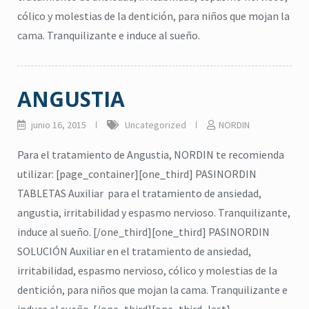
cólico y molestias de la dentición, para niños que mojan la
cama. Tranquilizante e induce al sueño.
ANGUSTIA
junio 16, 2015
Uncategorized
NORDIN
Para el tratamiento de Angustia, NORDIN te recomienda
utilizar: [page_container][one_third] PASINORDIN
TABLETAS Auxiliar para el tratamiento de ansiedad,
angustia, irritabilidad y espasmo nervioso. Tranquilizante,
induce al sueño. [/one_third][one_third] PASINORDIN
SOLUCIÓN Auxiliar en el tratamiento de ansiedad,
irritabilidad, espasmo nervioso, cólico y molestias de la
citronela
,
Eucalipto
,
Higiene
,
dentición, para niños que mojan la cama. Tranquilizante e
Lavanda
,
repelente
,
jabón para cuerpo
,
ma