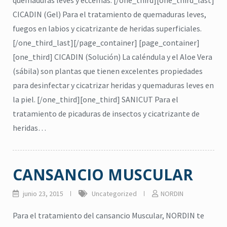
quemaduras leves y eccemas. [/one_third][one_third_last]
repelente de insectos
,
jabón para manos
pelente natural de insectos
CICADIN (Gel) Para el tratamiento de quemaduras leves,
CICADIN JABÓN LÍQUIDO
,
Vitamina E
fuegos en labios y cicatrizante de heridas superficiales.
$
0
UAL’S NORDIN Repelente
[/one_third_last][/page_container] [page_container]
de Insectos
Read more
[one_third] CICADIN (Solución) La caléndula y el Aloe Vera
$
0
(sábila) son plantas que tienen excelentes propiedades
Read more
para desinfectar y cicatrizar heridas y quemaduras leves en
la piel. [/one_third][one_third] SANICUT Para el
tratamiento de picaduras de insectos y cicatrizante de
heridas…
CANSANCIO MUSCULAR
junio 23, 2015
Uncategorized
NORDIN
Para el tratamiento del cansancio Muscular, NORDIN te