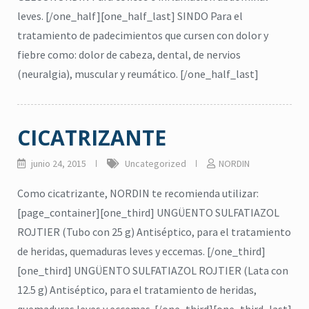
leves. [/one_half][one_half_last] SINDO Para el
tratamiento de padecimientos que cursen con dolor y
fiebre como: dolor de cabeza, dental, de nervios
(neuralgia), muscular y reumático. [/one_half_last]
CICATRIZANTE
junio 24, 2015
Uncategorized
NORDIN
Como cicatrizante, NORDIN te recomienda utilizar:
[page_container][one_third] UNGÜENTO SULFATIAZOL
ROJTIER (Tubo con 25 g) Antiséptico, para el tratamiento
de heridas, quemaduras leves y eccemas. [/one_third]
[one_third] UNGÜENTO SULFATIAZOL ROJTIER (Lata con
citronela
,
Eucalipto
,
Higiene
,
12.5 g) Antiséptico, para el tratamiento de heridas,
Lavanda
,
repelente
,
jabón para cuerpo
,
ma