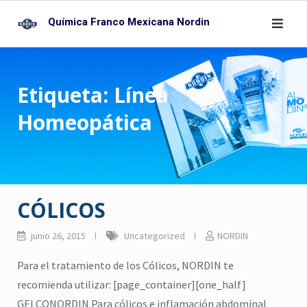
Skip
Química Franco Mexicana Nordin
to
content
Etiqueta:
Línea
Homeopática
CÓLICOS
junio 26, 2015
Uncategorized
NORDIN
Para el tratamiento de los Cólicos, NORDIN te
recomienda utilizar: [page_container][one_half]
GELCONORDIN Para cólicos e inflamación abdominal