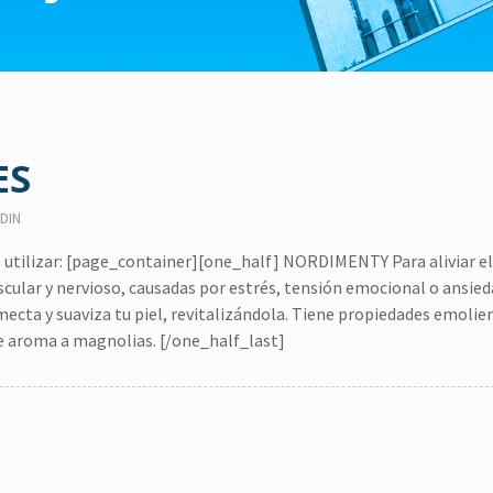
ES
DIN
utilizar: [page_container][one_half] NORDIMENTY Para aliviar el
uscular y nervioso, causadas por estrés, tensión emocional o ansied
a y suaviza tu piel, revitalizándola. Tiene propiedades emolien
ve aroma a magnolias. [/one_half_last]