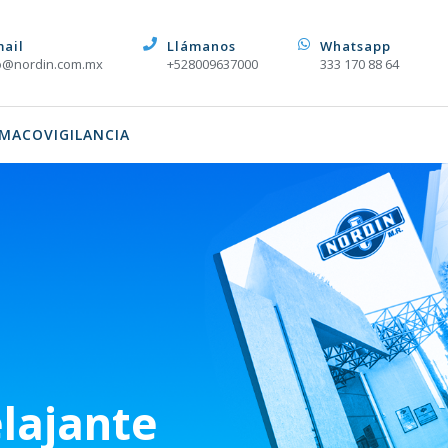
mail
Llámanos
Whatsapp
o@nordin.com.mx
+528009637000
333 170 88 64
MACOVIGILANCIA
elajante