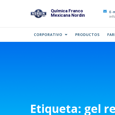
Skip
to
Química Franco
E-
Mexicana Nordin
content
inf
CORPORATIVO
PRODUCTOS
FAR
Etiqueta:
gel r