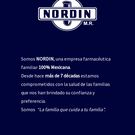
repelente de insectos
,
jabón para manos
pelente natural de insectos
CICADIN JABÓN LÍQUIDO
,
Vitamina E
$
0
UAL’S NORDIN Repelente
de Insectos
Read more
$
0
Read more
Somos
NORDIN
, una empresa farmacéutica
familiar
100% Mexicana
.
Desde hace
más de 7 décadas
estamos
comprometidos con la salud de las familias
que nos han brindado su confianza y
preferencia.
Somos
“La familia que cuida a tu familia”.