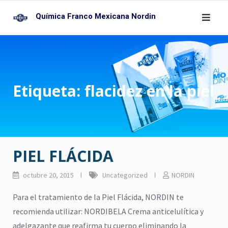
Skip
Química Franco Mexicana Nordin
to
content
Etiqueta:
flacidez en la piel
PIEL FLÁCIDA
octubre 20, 2015
Uncategorized
NORDIN
Para el tratamiento de la Piel Flácida, NORDIN te
recomienda utilizar: NORDIBELA Crema anticelulítica y
adelgazante que reafirma tu cuerpo eliminando la