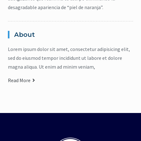
desagradable apariencia de “piel de naranja”.
About
Lorem ipsum dolor sit amet, consectetur adipisicing elit,
sed do eiusmod tempor incididunt ut labore et dolore
magna aliqua. Ut enim ad minim veniam,
Read More
citronela
,
Eucalipto
,
Higiene
,
Lavanda
,
repelente
,
jabón para cuerpo
,
ma