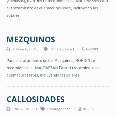
(medusas), NORDIN te recomienda utilizar: DABSAN Para
el tratamiento de quemaduras leves, incluyendo las
solares
MEZQUINOS
octubre 6, 2015
Uncategorized
NORDIN
Para el tratamiento de los Mezquinos, NORDIN te
recomienda utilizar: DABSAN Para el tratamiento de
quemaduras leves, incluyendo las solares
CALLOSIDADES
citronela
junio 22, 2015
,
Eucalipto
,
Uncategorized
Higiene
NORDIN
,
Lavanda
,
repelente
,
jabón para cuerpo
,
ma