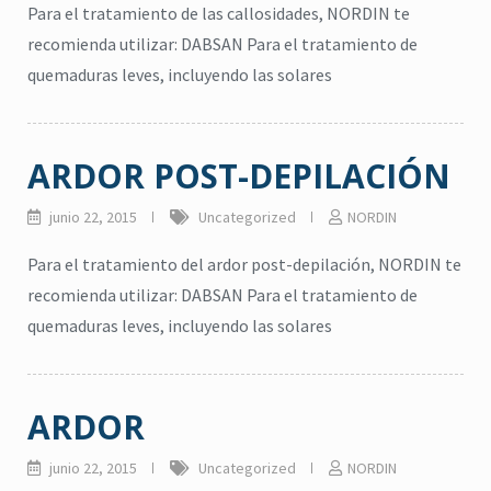
repelente de insectos
,
jabón para manos
Para el tratamiento de las callosidades, NORDIN te
pelente natural de insectos
CICADIN JABÓN LÍQUIDO
recomienda utilizar: DABSAN Para el tratamiento de
,
Vitamina E
$
0
quemaduras leves, incluyendo las solares
UAL’S NORDIN Repelente
de Insectos
Read more
$
0
ARDOR POST-DEPILACIÓN
Read more
junio 22, 2015
Uncategorized
NORDIN
Para el tratamiento del ardor post-depilación, NORDIN te
recomienda utilizar: DABSAN Para el tratamiento de
quemaduras leves, incluyendo las solares
ARDOR
junio 22, 2015
Uncategorized
NORDIN