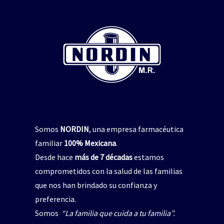
repelente de insectos
,
jabón para manos
pelente natural de insectos
CICADIN JABÓN LÍQUIDO
,
Vitamina E
$
0
UAL’S NORDIN Repelente
de Insectos
Read more
$
0
Read more
Somos
NORDIN
, una empresa farmacéutica
familiar
100% Mexicana
.
Desde hace
más de 7 décadas
estamos
comprometidos con la salud de las familias
que nos han brindado su confianza y
preferencia.
Somos
“La familia que cuida a tu familia”.