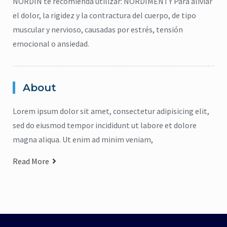
NORDIN te recomienda utilizar: NORDIMENTY Para aliviar
el dolor, la rigidez y la contractura del cuerpo, de tipo
muscular y nervioso, causadas por estrés, tensión
emocional o ansiedad.
About
Lorem ipsum dolor sit amet, consectetur adipisicing elit,
sed do eiusmod tempor incididunt ut labore et dolore
magna aliqua. Ut enim ad minim veniam,
Read More
citronela
,
Eucalipto
,
Higiene
,
Lavanda
,
repelente
,
jabón para cuerpo
,
ma