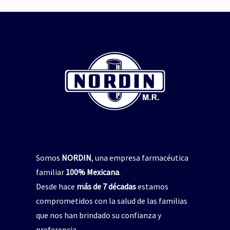
repelente de insectos
,
jabón para manos
pelente natural de insectos
CICADIN JABÓN LÍQUIDO
,
Vitamina E
$
0
UAL’S NORDIN Repelente
de Insectos
Read more
$
0
Read more
Somos
NORDIN
, una empresa farmacéutica
familiar
100% Mexicana
.
Desde hace
más de 7 décadas
estamos
comprometidos con la salud de las familias
que nos han brindado su confianza y
preferencia.