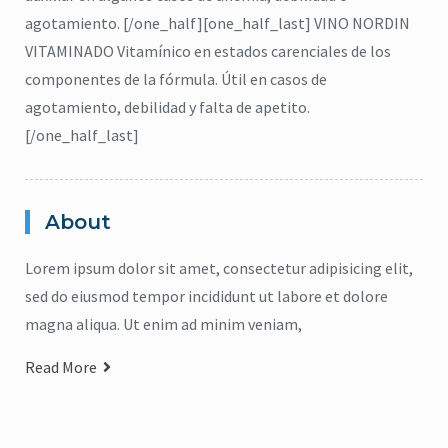
agotamiento. [/one_half][one_half_last] VINO NORDIN
VITAMINADO Vitamínico en estados carenciales de los
componentes de la fórmula. Útil en casos de
agotamiento, debilidad y falta de apetito.
[/one_half_last]
About
Lorem ipsum dolor sit amet, consectetur adipisicing elit,
sed do eiusmod tempor incididunt ut labore et dolore
magna aliqua. Ut enim ad minim veniam,
Read More
citronela
,
Eucalipto
,
Higiene
,
Lavanda
,
repelente
,
jabón para cuerpo
,
ma