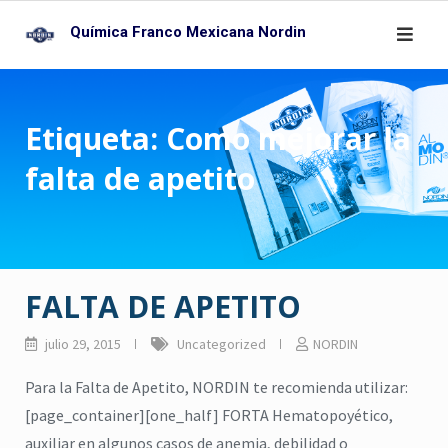
Skip
Química Franco Mexicana Nordin
to
content
Etiqueta:
Como mejorar la
falta de apetito
FALTA DE APETITO
julio 29, 2015
Uncategorized
NORDIN
Para la Falta de Apetito, NORDIN te recomienda utilizar:
[page_container][one_half] FORTA Hematopoyético,
auxiliar en algunos casos de anemia, debilidad o