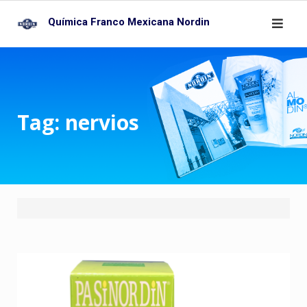
Skip
Química Franco Mexicana Nordin
to
content
Tag:
nervios