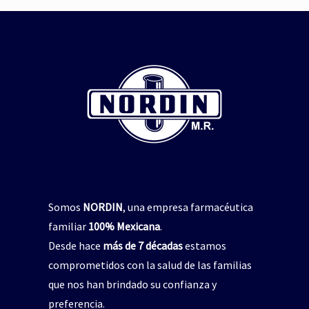
repelente de insectos
,
jabón para manos
pelente natural de insectos
CICADIN JABÓN LÍQUIDO
,
Vitamina E
$
0
UAL’S NORDIN Repelente
de Insectos
Read more
$
0
Read more
Somos
NORDIN
, una empresa farmacéutica
familiar
100% Mexicana
.
Desde hace
más de 7 décadas
estamos
comprometidos con la salud de las familias
que nos han brindado su confianza y
preferencia.