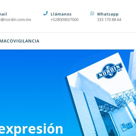
mail
Llámanos
Whatsapp
o@nordin.com.mx
+528009637000
333 170 88 64
MACOVIGILANCIA
 expresión