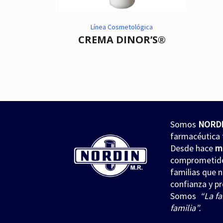
citronela
,
Eucalipto
,
Lavanda
,
Higiene
,
jabón para cuerpo
,
Línea Cosmetológica
repelente
,
repelente de insectos
jabón para manos
CREMA DINOR’S®
,
repelente natural de insectos
,
CICADIN JABÓN LÍQUIDO
Vitamina E
$
0
DUAL’S NORDIN Repelente de
Insectos
Read more
$
0
Read more
Somos
NORD
farmacéutica 
Desde hace
m
comprometidos
familias que 
confianza y pr
Somos
“La fa
familia”.