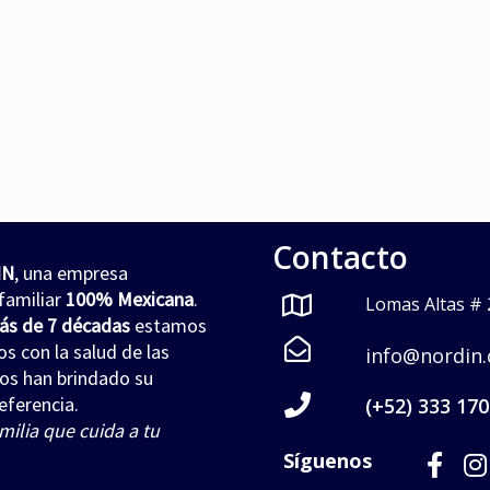
Gel Relajante
,
Higiene
,
jabón para cue
masaje relajante
,
relajante
,
jabón para manos
tensión muscular
JABÓN LÍQUIDO NORDI
NORDIMENTY® Gel
$
0
$
0
Read more
Read more
Contacto
IN
, una empresa
familiar
100% Mexicana
.
Lomas Altas # 2
ás de 7 décadas
estamos
 con la salud de las
info@nordin
nos han brindado su
eferencia.
(+52) 333 170
milia que cuida a tu
Síguenos