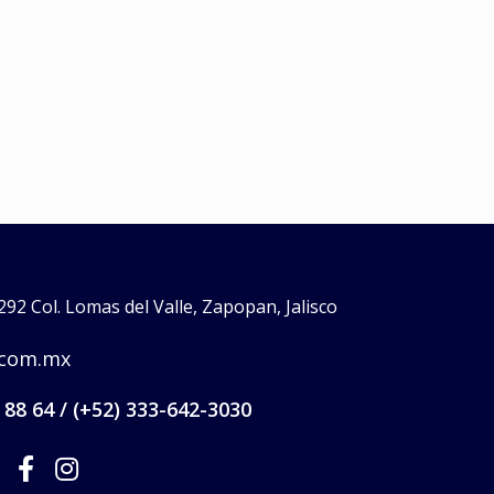
rpo
,
rozaduras
,
rozaduras bebés
grietas por lact
lactancia
,
pezones ag
UNGÜENTO DEL BEBÉ
roazaduras
N
$
0
UNGÜENTO DE LA 
$
0
Read more
Read more
92 Col. Lomas del Valle, Zapopan, Jalisco
.com.mx
 88 64 / (+52) 333-642-3030