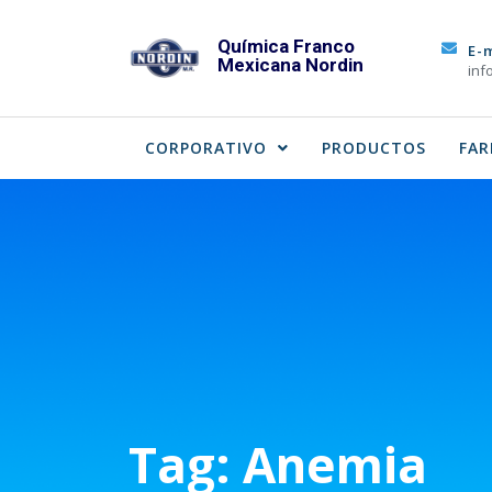
Skip
to
Química Franco
E-
Mexicana Nordin
content
inf
CORPORATIVO
PRODUCTOS
FAR
Tag:
Anemia