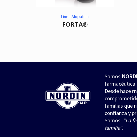
citronela
,
Eucalipto
,
Lavanda
,
Higiene
,
jabón para cuerpo
,
Línea Alopática
repelente
,
repelente de insectos
jabón para manos
FORTA®
,
repelente natural de insectos
,
CICADIN JABÓN LÍQUIDO
Vitamina E
$
0
DUAL’S NORDIN Repelente de
Insectos
Read more
$
0
Read more
Somos
NORD
farmacéutica 
Desde hace
m
comprometidos
familias que 
confianza y pr
Somos
“La fa
familia”.