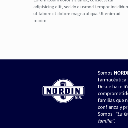
adipisicing elit, sed do eiusmod tempor incididu
ut labore et dolore magna aliqua. Ut enim ad
minim
Somos
NORD
farmacéutica 
Desde hace
m
comprometidos
familias que 
confianza y pr
Somos
“La fa
familia”.