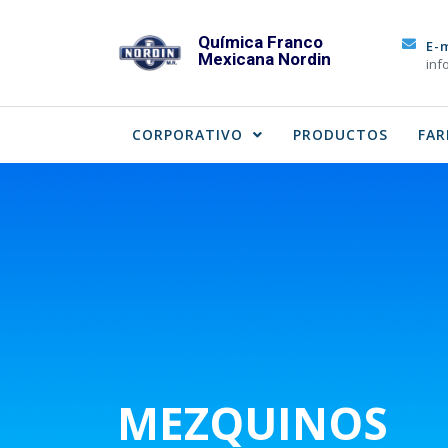
Skip
to
Química Franco
E-
Mexicana Nordin
content
inf
CORPORATIVO
PRODUCTOS
FAR
MEZQUINOS