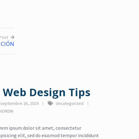
rpo
,
rozaduras
,
rozaduras bebés
grietas por lact
lactancia
,
pezones ag
UNGÜENTO DEL BEBÉ
roazaduras
N
$
0
UNGÜENTO DE LA 
 Post
$
0
ICIÓN
Read more
Read more
 Web Design Tips
septiembre 26, 2019
Uncategorized
NORDIN
rem ipsum dolor sit amet, consectetur
ipisicing elit, sed do eiusmod tempor incididunt