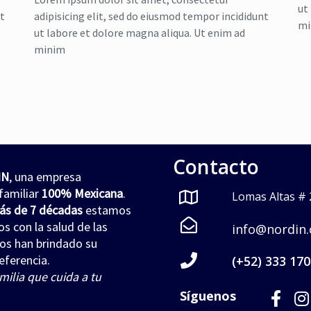
ut
nt
adipisicing elit, sed do eiusmod tempor incididunt
mi
ut labore et dolore magna aliqua. Ut enim ad
minim
Contacto
IN
, una empresa
familiar
100% Mexicana
.
Lomas Altas # 2
ás de 7 décadas
estamos
 con la salud de las
info@nordin
nos han brindado su
eferencia.
(+52) 333 170
milia que cuida a tu
Síguenos