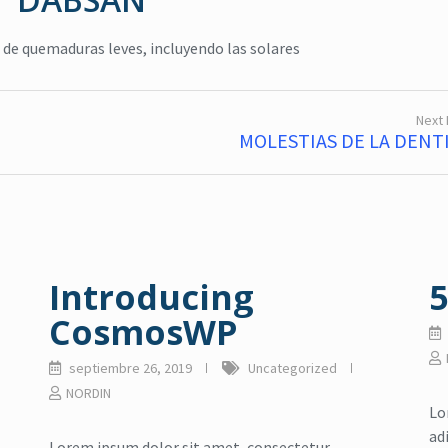
Gel Relajante
,
Higiene
,
jabón para cue
 de quemaduras leves, incluyendo las solares
masaje relajante
,
relajante
,
jabón para manos
tensión muscular
JABÓN LÍQUIDO NORDI
NORDIMENTY® Gel
$
0
Next
$
0
MOLESTIAS DE LA DENT
Read more
Read more
Introducing
5
CosmosWP
septiembre 26, 2019
Uncategorized
NORDIN
Lo
ad
Lorem ipsum dolor sit amet, consectetur