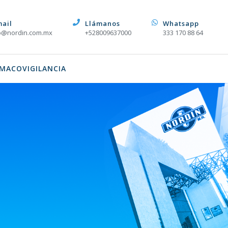
mail
Llámanos
Whatsapp
o@nordin.com.mx
+528009637000
333 170 88 64
MACOVIGILANCIA