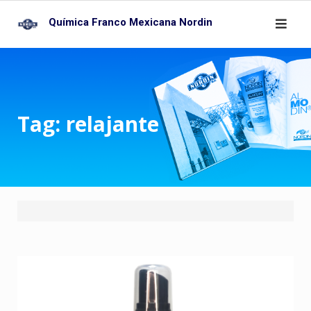
Skip
Química Franco Mexicana Nordin
to
content
Tag:
relajante