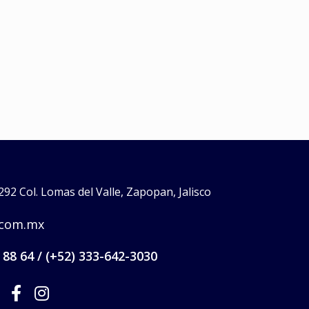
rpo
,
rozaduras
,
rozaduras bebés
grietas por lact
lactancia
,
pezones ag
UNGÜENTO DEL BEBÉ
roazaduras
N
$
0
UNGÜENTO DE LA 
$
0
Read more
Read more
92 Col. Lomas del Valle, Zapopan, Jalisco
.com.mx
 88 64 / (+52) 333-642-3030