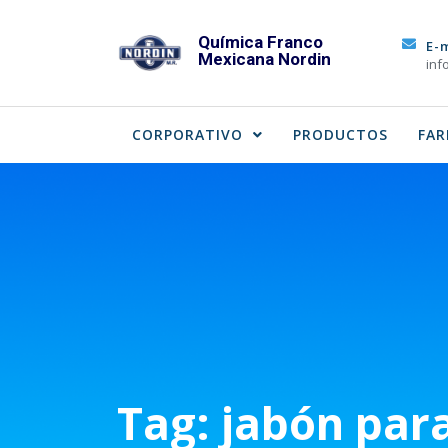
Skip
to
Química Franco
E-
Mexicana Nordin
content
inf
CORPORATIVO
PRODUCTOS
FAR
Tag:
jabón par