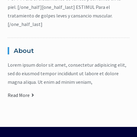
piel. [/one_half][one_half_last] ESTIMUL Para el
tratamiento de golpes leves y cansancio muscular.
[/one_half_last]
About
Lorem ipsum dolor sit amet, consectetur adipisicing elit,
sed do eiusmod tempor incididunt ut labore et dolore
magna aliqua. Ut enim ad minim veniam,
Read More
citronela
,
Eucalipto
,
Higiene
,
Lavanda
,
repelente
,
jabón para cuerpo
,
ma