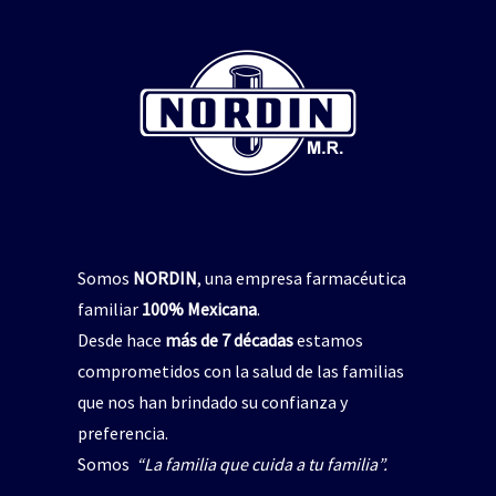
repelente de insectos
,
jabón para manos
pelente natural de insectos
CICADIN JABÓN LÍQUIDO
,
Vitamina E
$
0
UAL’S NORDIN Repelente
de Insectos
Read more
$
0
Read more
Somos
NORDIN
, una empresa farmacéutica
familiar
100% Mexicana
.
Desde hace
más de 7 décadas
estamos
comprometidos con la salud de las familias
que nos han brindado su confianza y
preferencia.
Somos
“La familia que cuida a tu familia”.