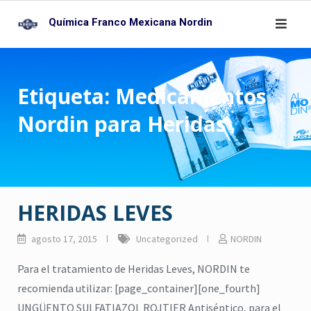
Skip
Química Franco Mexicana Nordin
to
content
Etiqueta:
Medicamentos
Nordin para Heridas
HERIDAS LEVES
agosto 17, 2015
Uncategorized
NORDIN
Para el tratamiento de Heridas Leves, NORDIN te
recomienda utilizar: [page_container][one_fourth]
UNGÜENTO SULFATIAZOL ROJTIER Antiséptico, para el