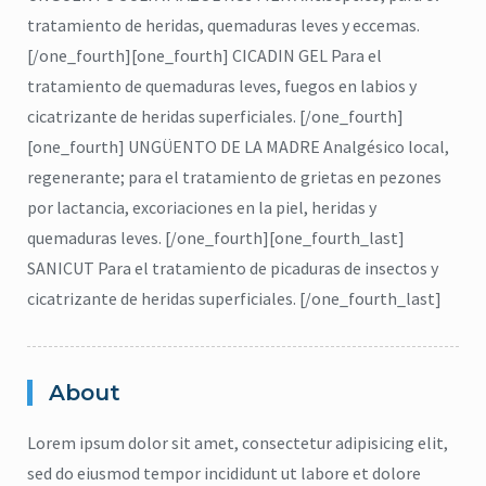
tratamiento de heridas, quemaduras leves y eccemas.
[/one_fourth][one_fourth] CICADIN GEL Para el
tratamiento de quemaduras leves, fuegos en labios y
cicatrizante de heridas superficiales. [/one_fourth]
[one_fourth] UNGÜENTO DE LA MADRE Analgésico local,
regenerante; para el tratamiento de grietas en pezones
por lactancia, excoriaciones en la piel, heridas y
quemaduras leves. [/one_fourth][one_fourth_last]
SANICUT Para el tratamiento de picaduras de insectos y
cicatrizante de heridas superficiales. [/one_fourth_last]
About
Lorem ipsum dolor sit amet, consectetur adipisicing elit,
citronela
,
Eucalipto
,
Higiene
,
sed do eiusmod tempor incididunt ut labore et dolore
Lavanda
,
repelente
,
jabón para cuerpo
,
ma