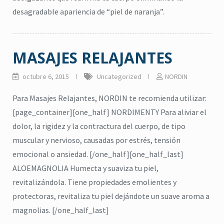
desagradable apariencia de “piel de naranja”.
MASAJES RELAJANTES
octubre 6, 2015
Uncategorized
NORDIN
Para Masajes Relajantes, NORDIN te recomienda utilizar:
[page_container][one_half] NORDIMENTY Para aliviar el
dolor, la rigidez y la contractura del cuerpo, de tipo
muscular y nervioso, causadas por estrés, tensión
emocional o ansiedad. [/one_half][one_half_last]
ALOEMAGNOLIA Humecta y suaviza tu piel,
revitalizándola. Tiene propiedades emolientes y
protectoras, revitaliza tu piel dejándote un suave aroma a
citronela
,
Eucalipto
,
Higiene
,
magnolias. [/one_half_last]
Lavanda
,
repelente
,
jabón para cuerpo
,
ma