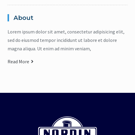
repelente de insectos
,
jabón para manos
pelente natural de insectos
CICADIN JABÓN LÍQUIDO
,
Vitamina E
About
$
0
UAL’S NORDIN Repelente
de Insectos
Lorem ipsum dolor sit amet, consectetur adipisicing elit,
Read more
$
0
sed do eiusmod tempor incididunt ut labore et dolore
magna aliqua. Ut enim ad minim veniam,
Read more
Read More