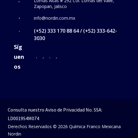
Lomas Altas # 292 Col. Lomas del Valle,
Zapopan, Jalisco
info@nordin.com.mx
(+52) 333 170 88 64 / (+52) 333-642-
3030
Síg
uen
os
Consulta nuestro
Aviso de Privacidad
No. SSA:
LD0019S4M074
Derechos Reservados © 2026 Química Franco Mexicana
Nordin