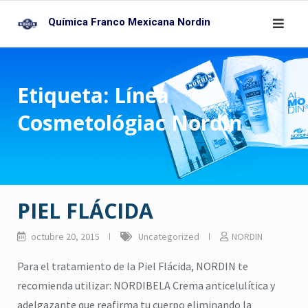
Skip
Química Franco Mexicana Nordin
to
content
Etiqueta:
Línea
Cosmetológiac Nordin
PIEL FLÁCIDA
octubre 20, 2015
Uncategorized
NORDIN
Para el tratamiento de la Piel Flácida, NORDIN te
recomienda utilizar: NORDIBELA Crema anticelulítica y
adelgazante que reafirma tu cuerpo eliminando la