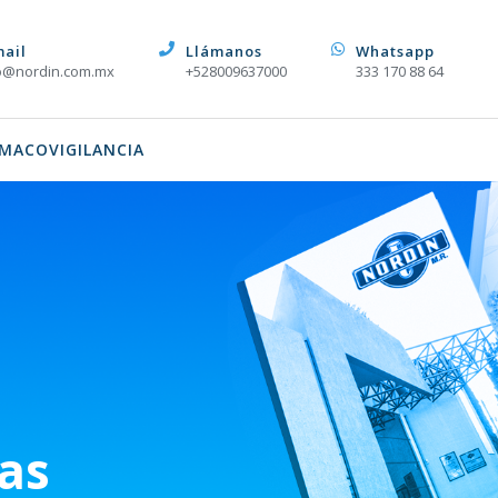
mail
Llámanos
Whatsapp
o@nordin.com.mx
+528009637000
333 170 88 64
MACOVIGILANCIA
as