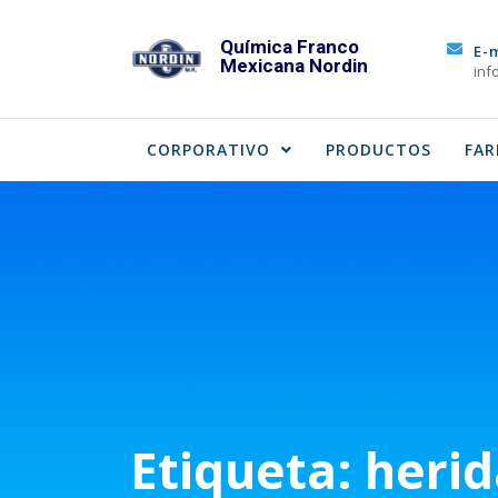
Skip
to
Química Franco
E-
Mexicana Nordin
content
inf
CORPORATIVO
PRODUCTOS
FAR
Etiqueta:
herid