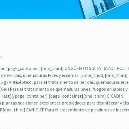
N
lizar: [page_container][one_third] UNGÜENTO SULFATIAZOL ROJT
o de heridas, quemaduras leves y eccemas. [/one_third][one_third]
) Antiséptico, para el tratamiento de heridas, quemaduras leve
Gel) Para el tratamiento de quemaduras leves, fuegos en labios y
ird_last][/page_container] [page_container][one_third] CICADIN
on plantas que tienen excelentes propiedades para desinfectar y cic
rd][one_third] SANICUT Para el tratamiento de picaduras de insect