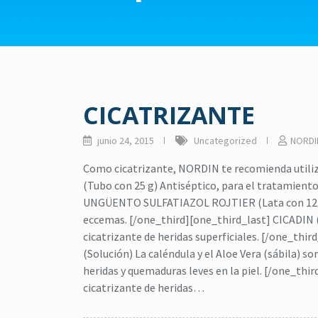
CICATRIZANTE
junio 24, 2015
Uncategorized
NORDI
Como cicatrizante, NORDIN te recomienda uti
(Tubo con 25 g) Antiséptico, para el tratamient
UNGÜENTO SULFATIAZOL ROJTIER (Lata con 12.5 g
eccemas. [/one_third][one_third_last] CICADIN (
cicatrizante de heridas superficiales. [/one_th
(Solución) La caléndula y el Aloe Vera (sábila) s
heridas y quemaduras leves en la piel. [/one_thi
cicatrizante de heridas…