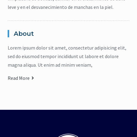
leve y en el desvanecimiento de manchas en la piel.
About
Lorem ipsum dolor sit amet, consectetur adipisicing elit,
sed do eiusmod tempor incididunt ut labore et dolore
magna aliqua. Ut enim ad minim veniam,
Read More
citronela
,
Eucalipto
,
Higiene
,
Lavanda
,
repelente
,
jabón para cuerpo
,
ma