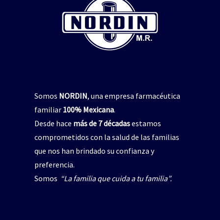
repelente de insectos
,
jabón para manos
pelente natural de insectos
CICADIN JABÓN LÍQUIDO
,
Vitamina E
$
0
UAL’S NORDIN Repelente
de Insectos
Read more
$
0
Read more
Somos
NORDIN
, una empresa farmacéutica
familiar
100% Mexicana
.
Desde hace
más de 7 décadas
estamos
comprometidos con la salud de las familias
que nos han brindado su confianza y
preferencia.
Somos
“La familia que cuida a tu familia”.