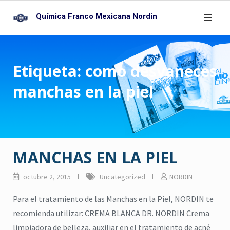
Skip
Química Franco Mexicana Nordin
to
content
Etiqueta:
como desvaneces
manchas en la piel
MANCHAS EN LA PIEL
octubre 2, 2015
Uncategorized
NORDIN
Para el tratamiento de las Manchas en la Piel, NORDIN te
recomienda utilizar: CREMA BLANCA DR. NORDIN Crema
limpiadora de belleza, auxiliar en el tratamiento de acné