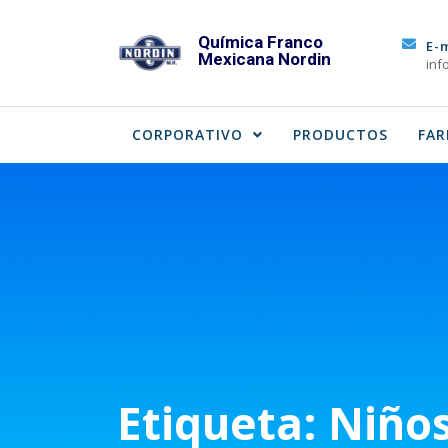
Skip
to
Química Franco
E-
Mexicana Nordin
content
inf
CORPORATIVO
PRODUCTOS
FAR
Etiqueta:
Niños