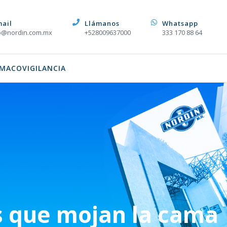
mail
Llámanos
Whatsapp
o@nordin.com.mx
+528009637000
333 170 88 64
MACOVIGILANCIA
 que mojan la cama