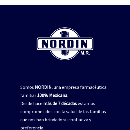
repelente de insectos
,
jabón para manos
pelente natural de insectos
CICADIN JABÓN LÍQUIDO
,
Vitamina E
$
0
UAL’S NORDIN Repelente
de Insectos
Read more
$
0
Read more
Somos
NORDIN
, una empresa farmacéutica
familiar
100% Mexicana
.
Desde hace
más de 7 décadas
estamos
comprometidos con la salud de las familias
que nos han brindado su confianza y
preferencia.