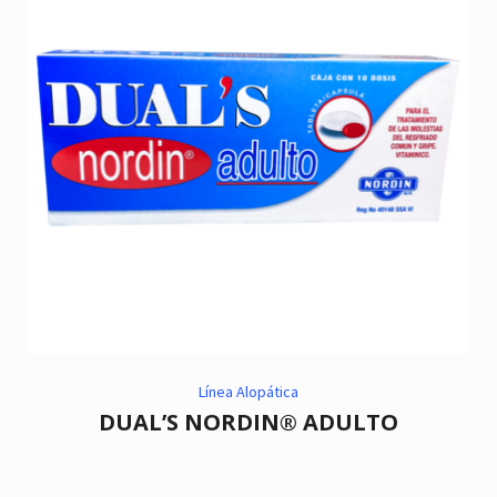
Línea Alopática
DUAL’S NORDIN® ADULTO
citronela
,
Eucalipto
,
Higiene
,
Lavanda
,
repelente
,
jabón para cuerpo
,
ma