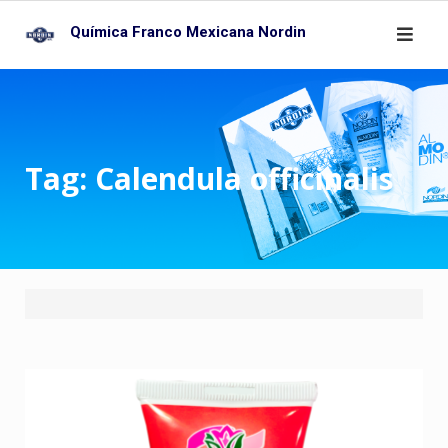
Skip
Química Franco Mexicana Nordin
to
content
Tag:
Calendula officinalis