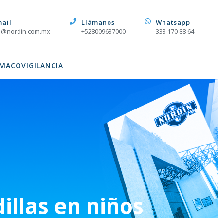
mail
Llámanos
Whatsapp
o@nordin.com.mx
+528009637000
333 170 88 64
MACOVIGILANCIA
illas en niños