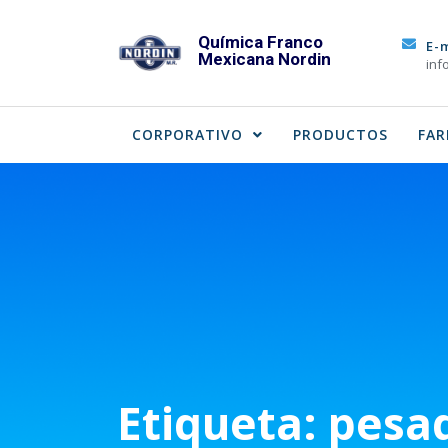
Skip
to
Química Franco
E-
Mexicana Nordin
content
inf
CORPORATIVO
PRODUCTOS
FAR
Etiqueta:
pesad