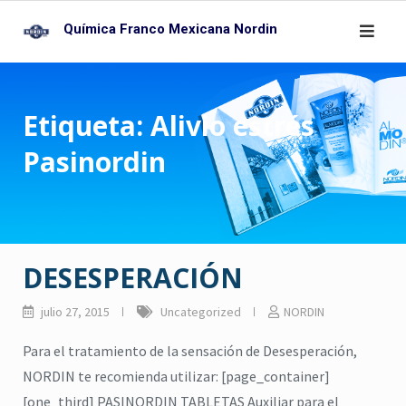
Skip
Química Franco Mexicana Nordin
to
content
Etiqueta:
Alivio estrés
Pasinordin
DESESPERACIÓN
julio 27, 2015
Uncategorized
NORDIN
Para el tratamiento de la sensación de Desesperación,
NORDIN te recomienda utilizar: [page_container]
[one_third] PASINORDIN TABLETAS Auxiliar para el