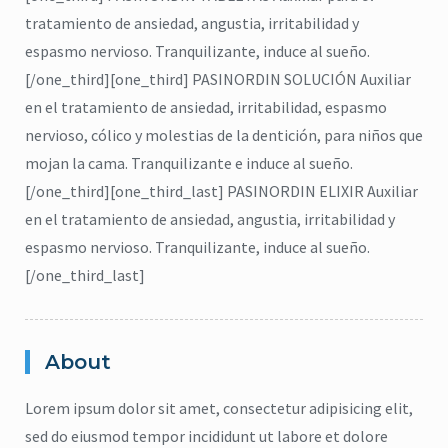
tratamiento de ansiedad, angustia, irritabilidad y
espasmo nervioso. Tranquilizante, induce al sueño.
[/one_third][one_third] PASINORDIN SOLUCIÓN Auxiliar
en el tratamiento de ansiedad, irritabilidad, espasmo
nervioso, cólico y molestias de la dentición, para niños que
mojan la cama. Tranquilizante e induce al sueño.
[/one_third][one_third_last] PASINORDIN ELIXIR Auxiliar
en el tratamiento de ansiedad, angustia, irritabilidad y
espasmo nervioso. Tranquilizante, induce al sueño.
[/one_third_last]
About
Lorem ipsum dolor sit amet, consectetur adipisicing elit,
citronela
,
Eucalipto
,
Higiene
,
sed do eiusmod tempor incididunt ut labore et dolore
Lavanda
,
repelente
,
jabón para cuerpo
,
ma