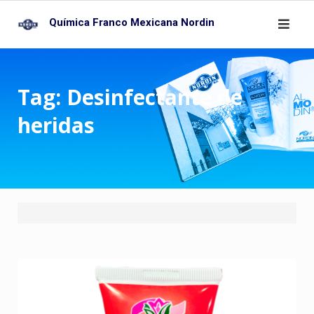
Skip
Química Franco Mexicana Nordin
to
content
Tag:
Desinfectante de
heridas