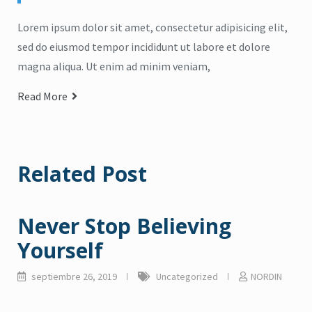
repelente de insectos
,
jabón para manos
entradas
pelente natural de insectos
CICADIN JABÓN LÍQUIDO
Lorem ipsum dolor sit amet, consectetur adipisicing elit,
,
Vitamina E
$
0
sed do eiusmod tempor incididunt ut labore et dolore
UAL’S NORDIN Repelente
de Insectos
magna aliqua. Ut enim ad minim veniam,
Read more
$
0
Read More
Read more
Related Post
Never Stop Believing
Yourself
septiembre 26, 2019
Uncategorized
NORDIN