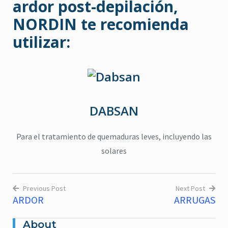
ardor post-depilación,
NORDIN
te recomienda
utilizar:
DABSAN
Para el tratamiento de quemaduras leves, incluyendo las
solares
Previous Post
Next Post
ARDOR
ARRUGAS
Navegación
citronela
,
Eucalipto
,
Higiene
,
de
Lavanda
,
repelente
,
jabón para cuerpo
,
ma
About